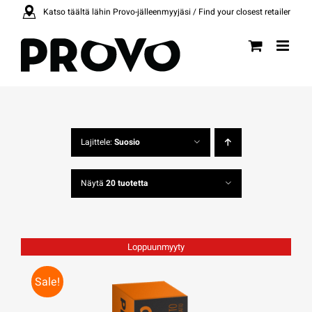
Skip
Katso täältä lähin Provo-jälleenmyyjäsi / Find your closest retailer
to
content
Lajittele:
Suosio
Näytä
20 tuotetta
Loppuunmyyty
Sale!