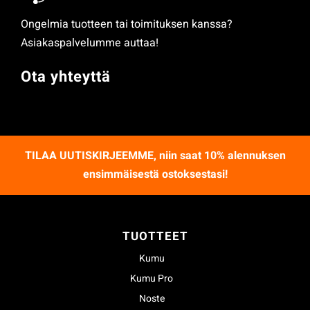
Ongelmia tuotteen tai toimituksen kanssa?
Asiakaspalvelumme auttaa!
Ota yhteyttä
TILAA UUTISKIRJEEMME
, niin saat 10% alennuksen
ensimmäisestä ostoksestasi!
TUOTTEET
Kumu
Kumu Pro
Noste