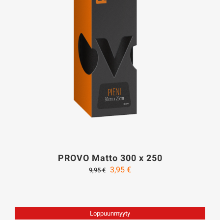
PROVO Matto 300 x 250
Alkuperäinen
Nykyinen
3,95
€
9,95
€
hinta
hinta
oli:
on:
9,95 €.
3,95 €.
Loppuunmyyty