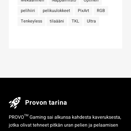
Mekaaninen
Näppäimistö
Optinen
pelihiiri
pelikuulokkeet
PixArt
RGB
Tenkeyless
tilaääni
TKL
Ultra
Provon tarina
PROVO™ Gaming sai alkunsa kahdesta kaveruksesta,
jotka olivat tehneet pitkän uran pelien ja pelaamisen