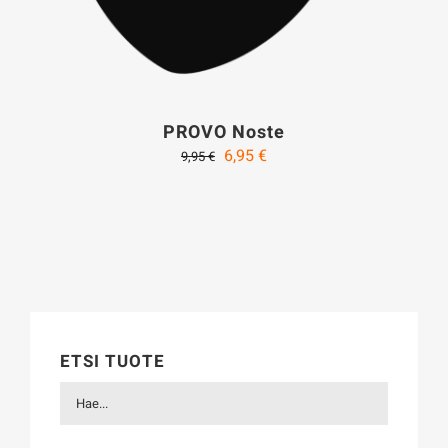
PROVO Noste
Alkuperäinen
Nykyinen
6,95
€
9,95
€
hinta
hinta
oli:
on:
9,95 €.
6,95 €.
ETSI TUOTE