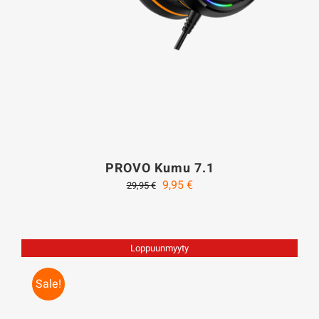
PROVO Kumu 7.1
Alkuperäinen
Nykyinen
9,95
€
29,95
€
hinta
hinta
oli:
on:
29,95 €.
9,95 €.
Loppuunmyyty
Sale!