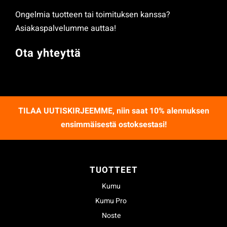
Ongelmia tuotteen tai toimituksen kanssa?
Asiakaspalvelumme auttaa!
Ota yhteyttä
TILAA UUTISKIRJEEMME
, niin saat 10% alennuksen
ensimmäisestä ostoksestasi!
TUOTTEET
Kumu
Kumu Pro
Noste