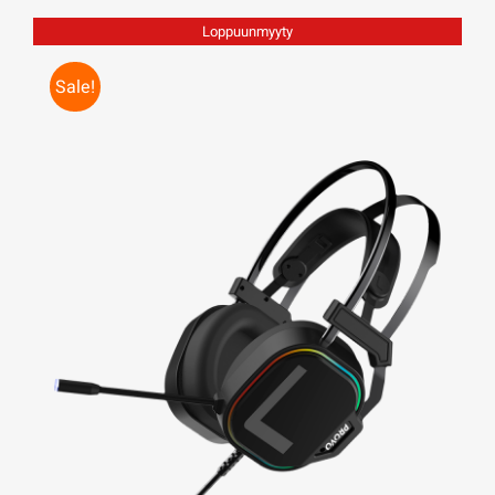
Loppuunmyyty
Sale!