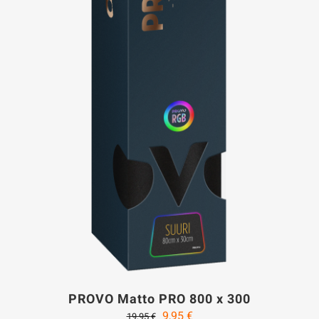
PROVO Matto PRO 800 x 300
Alkuperäinen
Nykyinen
9,95
€
19,95
€