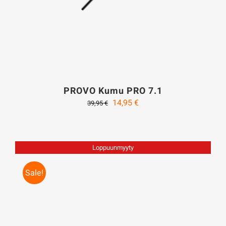
PROVO Kumu PRO 7.1
Alkuperäinen
Nykyinen
14,95
€
39,95
€
hinta
hinta
oli:
on:
39,95 €.
14,95 €.
Loppuunmyyty
Sale!