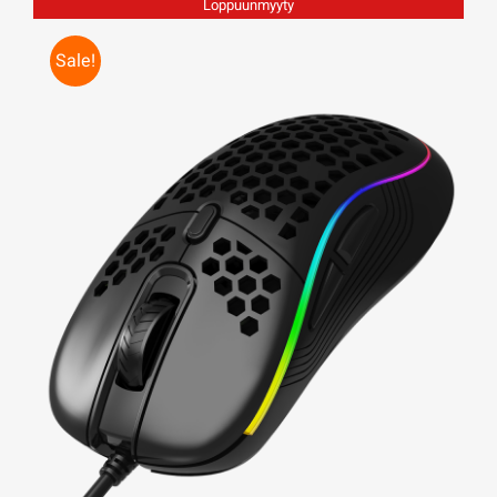
Loppuunmyyty
Sale!