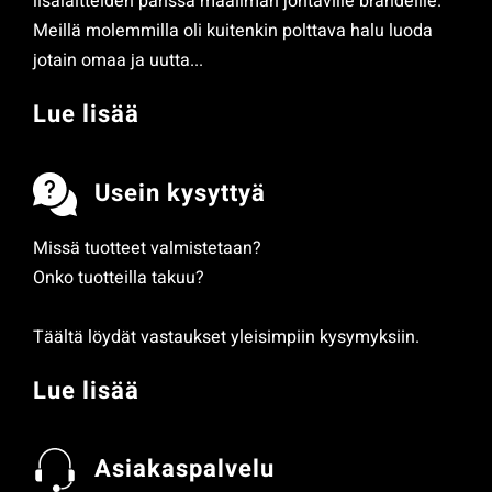
lisälaitteiden parissa maailman johtaville brändeille.
Meillä molemmilla oli kuitenkin polttava halu luoda
jotain omaa ja uutta...
Lue lisää
Usein kysyttyä
Missä tuotteet valmistetaan?
Onko tuotteilla takuu?
Täältä löydät vastaukset yleisimpiin kysymyksiin.
Lue lisää
Asiakaspalvelu