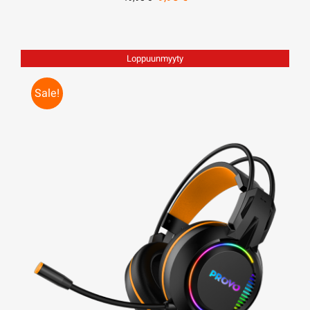
hinta
hinta
oli:
on:
19,95 €.
9,95 €.
Loppuunmyyty
Sale!