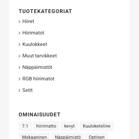
TUOTEKATEGORIAT
Hiiret
Hiirimatot
Kuulokkeet
Muut tarvikkeet
Näppäimistöt
RGB hiirimatot
Setit
OMINAISUUDET
7.1
hiirimatto
kevyt
Kuuloketeline
Mekaaninen
Näppäimistö
Optinen