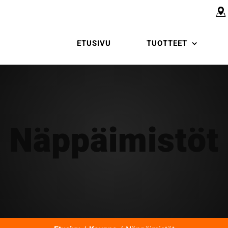
ETUSIVU
TUOTTEET
Näppäimistöt