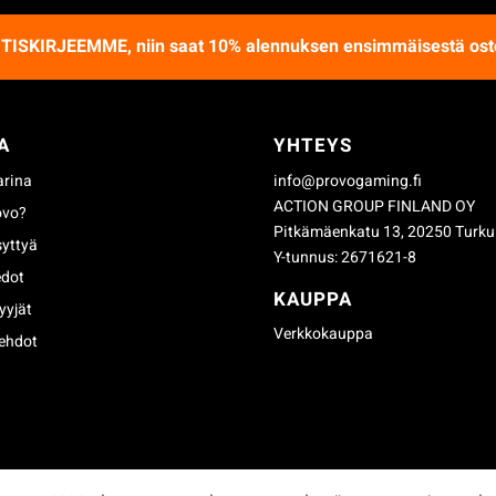
UTISKIRJEEMME
, niin saat 10% alennuksen ensimmäisestä ost
A
YHTEYS
arina
info@provogaming.fi
ACTION GROUP FINLAND OY
ovo?
Pitkämäenkatu 13, 20250 Turku
syttyä
Y-tunnus: 2671621-8
edot
KAUPPA
yyjät
Verkkokauppa
ehdot