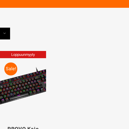
Loppuunmyyty
Sale!