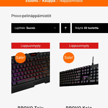
Etusivu
Kauppa
Näppäimistöt
Provo-pelinäppäimistöt
Lajittele:
Suosio
Näytä
40 tuotetta
Loppuunmyyty
Loppuunmyyty
Sale!
Sale!