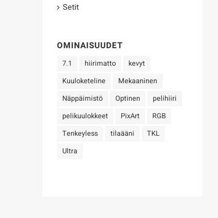
Setit
OMINAISUUDET
7.1
hiirimatto
kevyt
Kuuloketeline
Mekaaninen
Näppäimistö
Optinen
pelihiiri
pelikuulokkeet
PixArt
RGB
Tenkeyless
tilaääni
TKL
Ultra