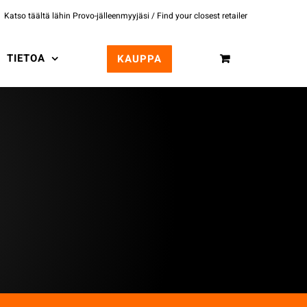
Katso täältä lähin Provo-jälleenmyyjäsi / Find your closest retailer
TIETOA
KAUPPA