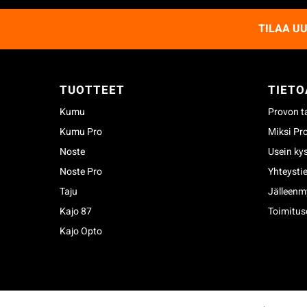
TILAA U
TUOTTEET
TIETO
Kumu
Provon t
Kumu Pro
Miksi Pr
Noste
Usein ky
Noste Pro
Yhteysti
Taju
Jälleenm
Kajo 87
Toimitus
Kajo Opto